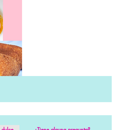
 dulce
¿Tiene alguna pregunta?