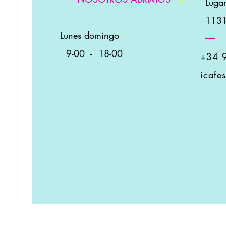
Luga
1131
Lunes domingo
9-00
-
18-00
+34 
icafe