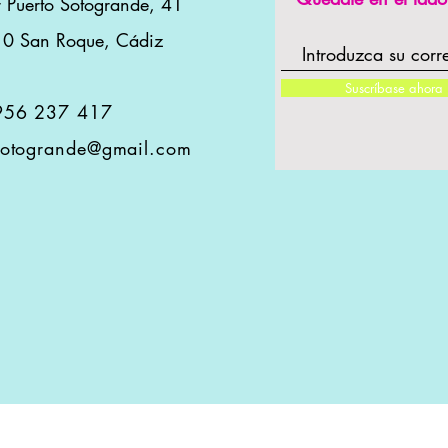
r Puerto Sotogrande, 41
0 San Roque, Cádiz
Suscríbase ahora
956 237 417
sotogrande@gmail.com